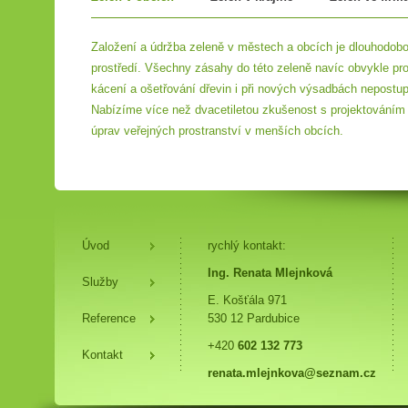
Založení a údržba zeleně v městech a obcích je dlouhodobou
prostředí. Všechny zásahy do této zeleně navíc obvykle prob
kácení a ošetřování dřevin i při nových výsadbách nepostu
Nabízíme více než dvacetiletou zkušenost s projektováním a
úprav veřejných prostranství v menších obcích.
Úvod
rychlý kontakt:
Ing. Renata Mlejnková
Služby
E. Košťála 971
Reference
530 12 Pardubice
+420
602 132 773
Kontakt
renata.mlejnkova@seznam.cz