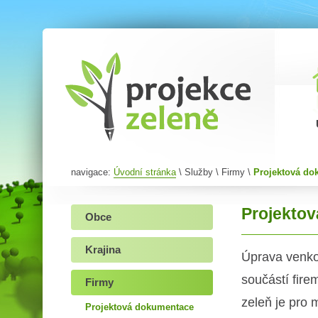
Projektová dokumentace | Projekce zeleně
navigace:
Úvodní stránka
\ Služby \ Firmy \
Projektová do
Projekto
Obce
Krajina
Úprava venkov
součástí fire
Firmy
zeleň je pro m
Projektová dokumentace